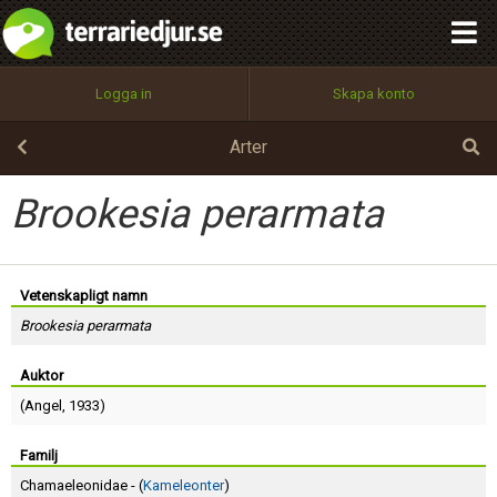
integritetspolicy
OK
Utför
Namn:
Begär nytt lösenord
Logga in
Skapa konto
Tillbaka till förstasidan
100%
Epost:
Arter
Brookesia perarmata
Användarnamn:
Vetenskapligt namn
Brookesia perarmata
Lösenord:
Auktor
(
Angel
, 1933)
Privacy Policy
Terms of Service
Familj
Chamaeleonidae - (
Kameleonter
)