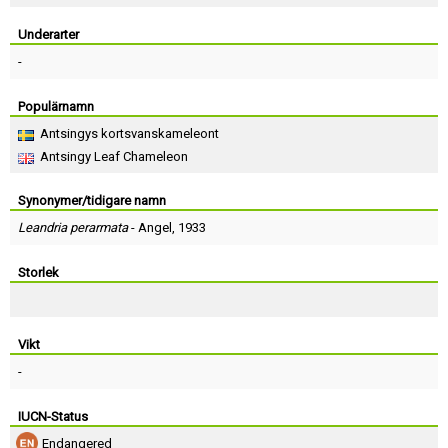
Skapa konto
Underarter
-
Populärnamn
Antsingys kortsvanskameleont
Antsingy Leaf Chameleon
Synonymer/tidigare namn
Leandria perarmata
-
Angel
, 1933
Storlek
Vikt
-
IUCN-Status
Endangered