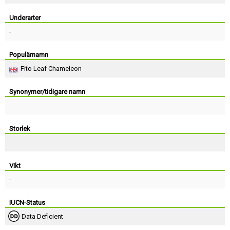
Skapa konto
Underarter
-
Populärnamn
Fito Leaf Chameleon
Synonymer/tidigare namn
Storlek
Vikt
-
IUCN-Status
Data Deficient