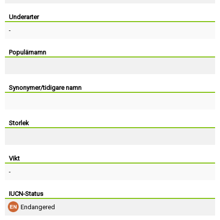
Skapa konto
Underarter
-
Populärnamn
Synonymer/tidigare namn
Storlek
Vikt
-
IUCN-Status
Endangered