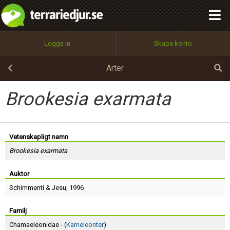
integritetspolicy
OK
Utför
Namn:
Begär nytt lösenord
Logga in
Skapa konto
Tillbaka till förstasidan
100%
Epost:
Arter
Brookesia exarmata
Användarnamn:
Vetenskapligt namn
Brookesia exarmata
Lösenord:
Auktor
Schimmenti
&
Jesu
, 1996
Privacy Policy
Terms of Service
Familj
Chamaeleonidae - (
Kameleonter
)