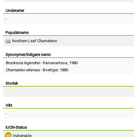
Skapa konto
Underarter
-
Populärnamn
Northern Leaf Chameleon
Synonymer/tidigare namn
Brookesia legendrei
-
Ramanantsoa
, 1980
Chamaeleo ebenaui
-
Boettger
, 1880
Storlek
Vikt
-
IUCN-Status
Vulnerable