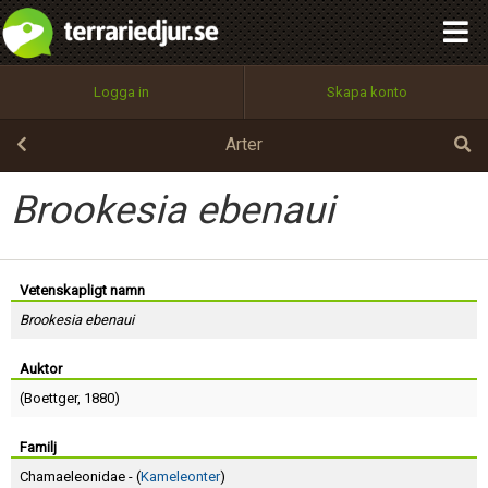
integritetspolicy
OK
Utför
Namn:
Begär nytt lösenord
Logga in
Skapa konto
Tillbaka till förstasidan
100%
Epost:
Arter
Brookesia ebenaui
Användarnamn:
Vetenskapligt namn
Brookesia ebenaui
Lösenord:
Auktor
(
Boettger
, 1880)
Privacy Policy
Terms of Service
Familj
Chamaeleonidae - (
Kameleonter
)