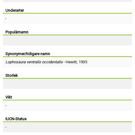
Skapa konto
Underarter
-
Populärnamn
Synonymer/tidigare namn
Lophosaura ventralis occidentalis
-
Hewitt
, 1935
Storlek
Vikt
-
IUCN-Status
-