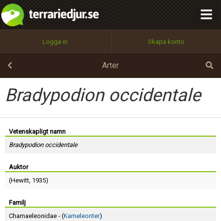
integritetspolicy
OK
Utför
Namn:
Begär nytt lösenord
Logga in
Skapa konto
Tillbaka till förstasidan
100%
Epost:
Arter
Bradypodion occidentale
Användarnamn:
Vetenskapligt namn
Bradypodion occidentale
Lösenord:
Auktor
(
Hewitt
, 1935)
Privacy Policy
Terms of Service
Familj
Chamaeleonidae - (
Kameleonter
)