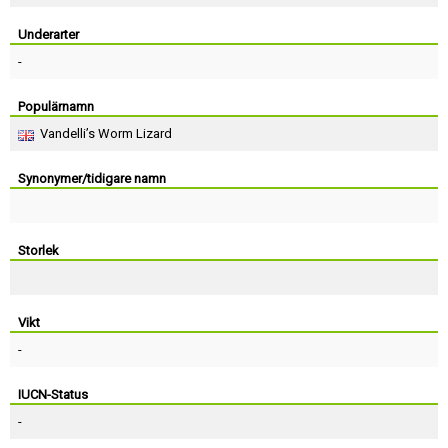
Skapa konto
Underarter
-
Populärnamn
Vandelli’s Worm Lizard
Synonymer/tidigare namn
Storlek
Vikt
-
IUCN-Status
-