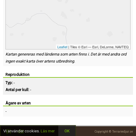
Leaflet
| Tiles © Esri — Esri, DeLorme, NAVTEQ
Kartan genereras med länderna som arten finns i. Det är med andra ord
ingen exakt karta över artens utbredning.
Reproduktion
Typ:
-
Antal per kull:
-
Ägare av arten
-
Vi använder cookies.
Läs mer
OK
Copyright © Terrariedjur.se