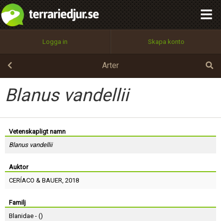
integritetspolicy
OK
Utför
Namn:
Begär nytt lösenord
Logga in
Skapa konto
Tillbaka till förstasidan
100%
Epost:
Arter
Blanus vandellii
Användarnamn:
Vetenskapligt namn
Blanus vandellii
Lösenord:
Auktor
CERÍACO
&
BAUER
, 2018
Privacy Policy
Terms of Service
Familj
Blanidae - (
)