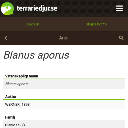
integritetspolicy
OK
Utför
Namn:
Begär nytt lösenord
Logga in
Skapa konto
Tillbaka till förstasidan
100%
Epost:
Arter
Blanus aporus
Användarnamn:
Vetenskapligt namn
Blanus aporus
Lösenord:
Auktor
WERNER
, 1898
Privacy Policy
Terms of Service
Familj
Blanidae - (
)