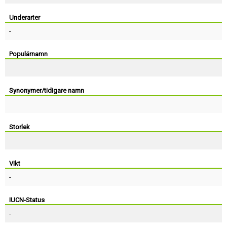
Skapa konto
Underarter
-
Populärnamn
Synonymer/tidigare namn
Storlek
Vikt
-
IUCN-Status
-