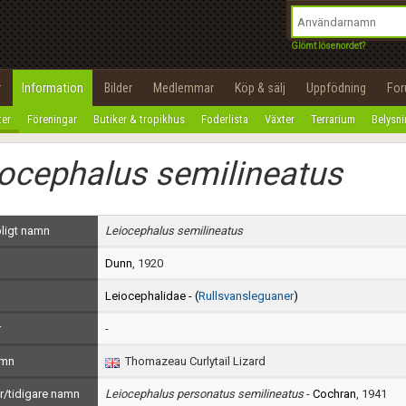
integritetspolicy
OK
Utför
Namn:
Begär nytt lösenord
Glömt lösenordet?
Tillbaka till förstasidan
Epost:
r
Information
Bilder
Medlemmar
Köp & sälj
Uppfödning
Fo
100%
ter
Föreningar
Butiker & tropikhus
Foderlista
Växter
Terrarium
Belysn
Användarnamn:
ocephalus semilineatus
Lösenord:
Privacy Policy
ligt namn
Leiocephalus semilineatus
Terms of Service
Dunn
, 1920
Skapa konto
Leiocephalidae - (
Rullsvansleguaner
)
r
-
amn
Thomazeau Curlytail Lizard
/tidigare namn
Leiocephalus personatus semilineatus
-
Cochran
, 1941