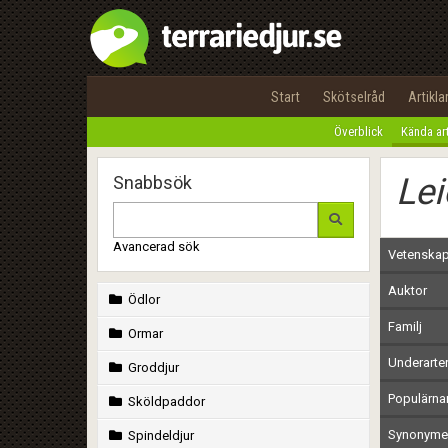
Start
Skötselråd
Artikla
Överblick
Kända ar
Lei
Snabbsök
Avancerad sök
Vetenskap
Auktor
Ödlor
Familj
Ormar
Underarte
Groddjur
Populärn
Sköldpaddor
Synonymer
Spindeldjur