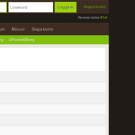
Skapa konto
Logga in
Personer online:
81st
rum
Mässor
Skapa konto
ing
Giftormshållning