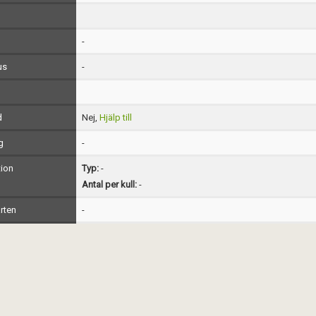
-
us
-
d
Nej,
Hjälp till
g
-
ion
Typ:
-
Antal per kull:
-
rten
-