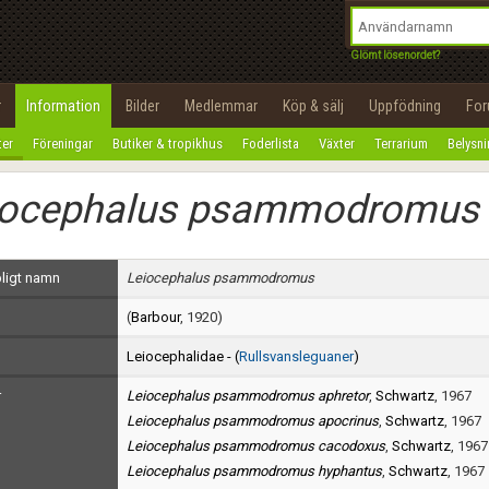
integritetspolicy
OK
Utför
Namn:
Begär nytt lösenord
Glömt lösenordet?
Tillbaka till förstasidan
Epost:
r
Information
Bilder
Medlemmar
Köp & sälj
Uppfödning
Fo
100%
ter
Föreningar
Butiker & tropikhus
Foderlista
Växter
Terrarium
Belysn
Användarnamn:
iocephalus psammodromus
Lösenord:
Privacy Policy
ligt namn
Leiocephalus psammodromus
Terms of Service
(
Barbour
, 1920)
Skapa konto
Leiocephalidae - (
Rullsvansleguaner
)
r
Leiocephalus psammodromus aphretor
,
Schwartz
, 1967
Leiocephalus psammodromus apocrinus
,
Schwartz
, 1967
Leiocephalus psammodromus cacodoxus
,
Schwartz
, 1967
Leiocephalus psammodromus hyphantus
,
Schwartz
, 1967