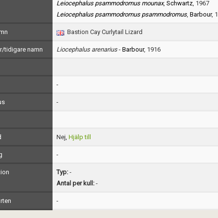
Leiocephalus psammodromus mounax
,
Schwartz
, 1967
Leiocephalus psammodromus psammodromus
,
Barbour
, 
amn
Bastion Cay Curlytail Lizard
/tidigare namn
Liocephalus arenarius
-
Barbour
, 1916
-
us
-
d
Nej,
Hjälp till
g
-
ion
Typ:
-
Antal per kull:
-
rten
-