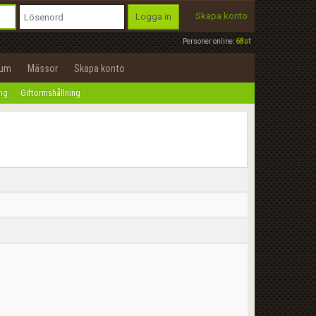
Skapa konto
Logga in
Personer online:
68st
rum
Mässor
Skapa konto
ing
Giftormshållning