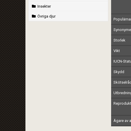
Insekter
Övriga djur
Populärn
Synonymer
Storlek
Vikt
IUCN-Stat
Skydd
Skötselrå
Utbrednin
Reprodukt
Ägare av a