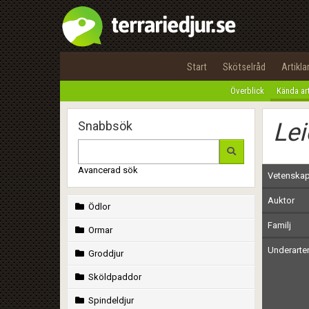
Start
Skötselråd
Artikla
Överblick
Kända ar
Le
Snabbsök
Avancerad sök
Vetenskap
Auktor
Ödlor
Familj
Ormar
Underarte
Groddjur
Sköldpaddor
Spindeldjur