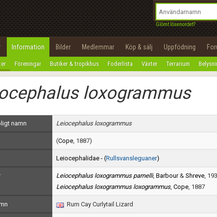
integritetspolicy
OK
Utför
Namn:
Begär nytt lösenord
Glömt lösenordet?
Tillbaka till förstasidan
Epost:
r
Information
Bilder
Medlemmar
Köp & sälj
Uppfödning
Fo
100%
ter
Föreningar
Butiker & tropikhus
Foderlista
Växter
Terrarium
Belysn
Användarnamn:
iocephalus loxogrammus
Lösenord:
Privacy Policy
ligt namn
Leiocephalus loxogrammus
Terms of Service
(
Cope
, 1887)
Skapa konto
Leiocephalidae - (
Rullsvansleguaner
)
r
Leiocephalus loxogrammus parnelli
,
Barbour
&
Shreve
, 19
Leiocephalus loxogrammus loxogrammus
,
Cope
, 1887
amn
Rum Cay Curlytail Lizard