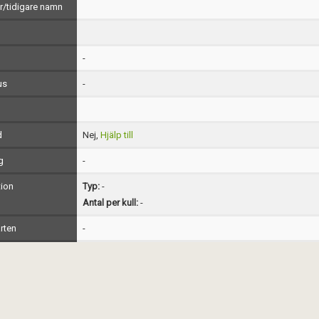
/tidigare namn
-
us
-
d
Nej,
Hjälp till
g
-
ion
Typ:
-
Antal per kull:
-
rten
-