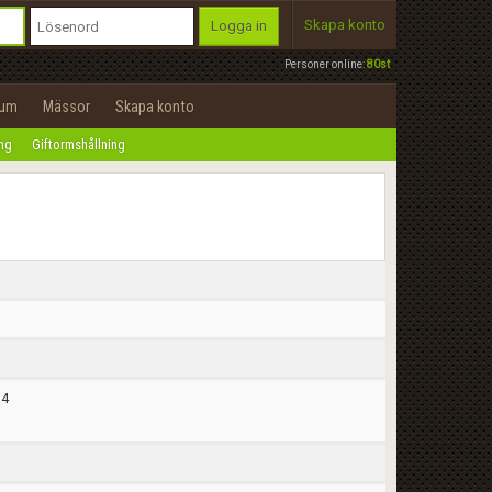
Skapa konto
Logga in
Personer online:
80st
rum
Mässor
Skapa konto
ing
Giftormshållning
34