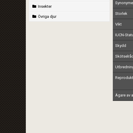
Synonymer
Insekter
Storlek
Övriga djur
Vikt
IUCN-Stat
Skydd
Skötselrå
Utbrednin
Reprodukt
Ägare av a