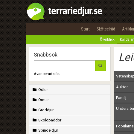
Start
Skötselråd
Artikla
Överblick
Kända ar
Le
Snabbsök
Avancerad sök
Vetenskap
Auktor
Ödlor
Familj
Ormar
Underarte
Groddjur
Sköldpaddor
Populärn
Spindeldjur