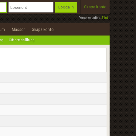
Skapa konto
Logga in
Personer online:
21st
rum
Mässor
Skapa konto
ing
Giftormshållning