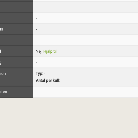
-
us
-
d
Nej,
Hjälp till
g
-
ion
Typ:
-
Antal per kull:
-
rten
-