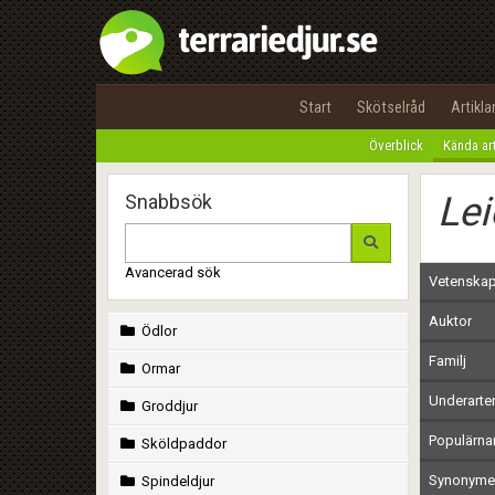
Start
Skötselråd
Artikla
Överblick
Kända ar
Lei
Snabbsök
Avancerad sök
Vetenskap
Auktor
Ödlor
Familj
Ormar
Underarte
Groddjur
Populärn
Sköldpaddor
Synonymer
Spindeldjur