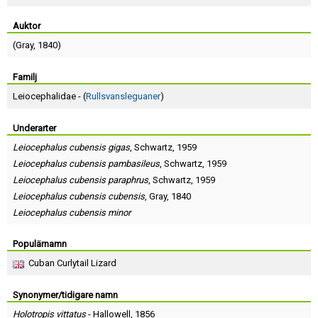
Skapa konto
Auktor
(
Gray
, 1840)
Familj
Leiocephalidae - (
Rullsvansleguaner
)
Underarter
Leiocephalus cubensis gigas
,
Schwartz
, 1959
Leiocephalus cubensis pambasileus
,
Schwartz
, 1959
Leiocephalus cubensis paraphrus
,
Schwartz
, 1959
Leiocephalus cubensis cubensis
,
Gray
, 1840
Leiocephalus cubensis minor
Populärnamn
Cuban Curlytail Lizard
Synonymer/tidigare namn
Holotropis vittatus
-
Hallowell
, 1856