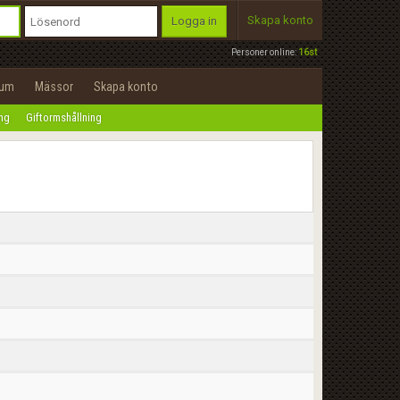
Skapa konto
Logga in
Personer online:
16st
rum
Mässor
Skapa konto
ing
Giftormshållning