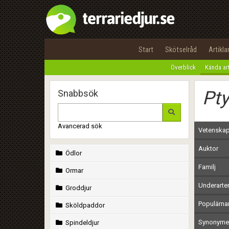
Start
Skötselråd
Artikla
Överblick
Kända ar
Pt
Snabbsök
Avancerad sök
Vetenskap
Auktor
Ödlor
Familj
Ormar
Underarte
Groddjur
Populärn
Sköldpaddor
Synonymer
Spindeldjur