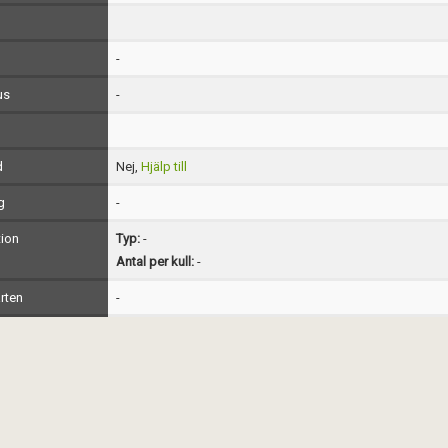
-
us
-
d
Nej,
Hjälp till
g
-
ion
Typ:
-
Antal per kull:
-
rten
-