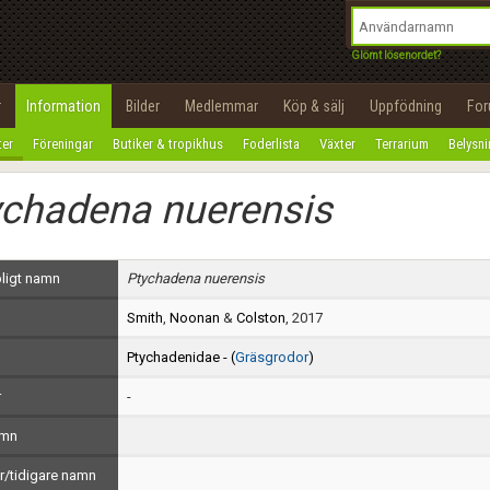
integritetspolicy
OK
Utför
Namn:
Begär nytt lösenord
Glömt lösenordet?
Tillbaka till förstasidan
Epost:
r
Information
Bilder
Medlemmar
Köp & sälj
Uppfödning
Fo
100%
ter
Föreningar
Butiker & tropikhus
Foderlista
Växter
Terrarium
Belysn
Användarnamn:
ychadena nuerensis
Lösenord:
Privacy Policy
ligt namn
Ptychadena nuerensis
Terms of Service
Smith
,
Noonan
&
Colston
, 2017
Skapa konto
Ptychadenidae - (
Gräsgrodor
)
r
-
amn
/tidigare namn