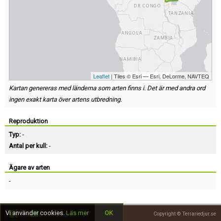
Leaflet
| Tiles © Esri — Esri, DeLorme, NAVTEQ
Kartan genereras med länderna som arten finns i. Det är med andra ord
ingen exakt karta över artens utbredning.
Reproduktion
Typ:
-
Antal per kull:
-
Ägare av arten
-
Vi använder cookies.
Läs mer
OK
Copyright © Terrariedjur.se