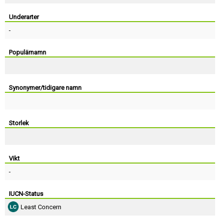
Skapa konto
Underarter
-
Populärnamn
Synonymer/tidigare namn
Storlek
Vikt
-
IUCN-Status
Least Concern