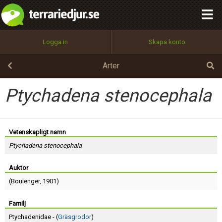
integritetspolicy
OK
Utför
Namn:
Begär nytt lösenord
Logga in
Skapa konto
Tillbaka till förstasidan
100%
Epost:
Arter
Ptychadena stenocephala
Användarnamn:
Vetenskapligt namn
Ptychadena stenocephala
Lösenord:
Auktor
(
Boulenger
, 1901)
Privacy Policy
Terms of Service
Familj
Ptychadenidae - (
Gräsgrodor
)