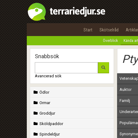
Start
Skötselråd
Artikla
Överblick
Kända ar
Pt
Snabbsök
Avancerad sök
Vetenskap
Auktor
Ödlor
Familj
Ormar
Underarte
Groddjur
Populärn
Sköldpaddor
Synonymer
Spindeldjur