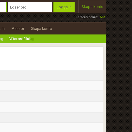
Skapa konto
Logga in
Personer online:
65st
rum
Mässor
Skapa konto
ing
Giftormshållning