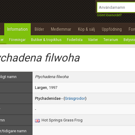
integritetspolicy
OK
Utför
Namn:
Begär nytt lösenord
Glömt lösenordet?
Tillbaka till förstasidan
Epost:
r
Information
Bilder
Medlemmar
Köp & sälj
Uppfödning
Fo
100%
ter
Föreningar
Butiker & tropikhus
Foderlista
Växter
Terrarium
Belysn
Användarnamn:
ychadena filwoha
Lösenord:
Privacy Policy
ligt namn
Ptychadena filwoha
Terms of Service
Largen
, 1997
Skapa konto
Ptychadenidae - (
Gräsgrodor
)
r
-
amn
Hot Springs Grass Frog
/tidigare namn