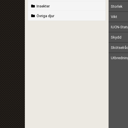
Insekter
Storlek
Övriga djur
Vikt
IUCN-Stat
Skydd
Skötselrå
Utbrednin