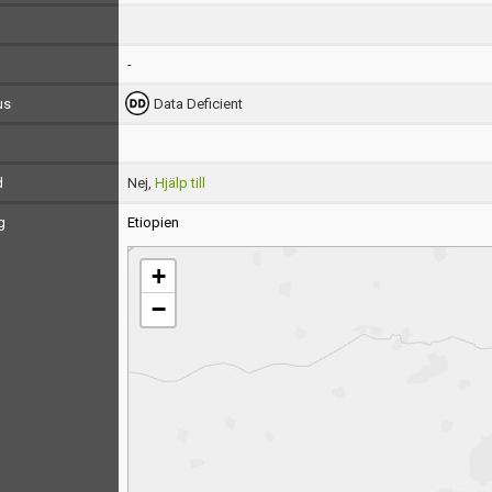
-
us
Data Deficient
d
Nej,
Hjälp till
g
Etiopien
+
−