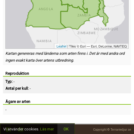
Leaflet
| Tiles © Esri — Esri, DeLorme, NAVTEQ
Kartan genereras med länderna som arten finns i. Det är med andra ord
ingen exakt karta över artens utbredning.
Reproduktion
Typ:
-
Antal per kull:
-
Ägare av arten
-
Vi använder cookies.
Läs mer
OK
Copyright © Terrariedjur.se