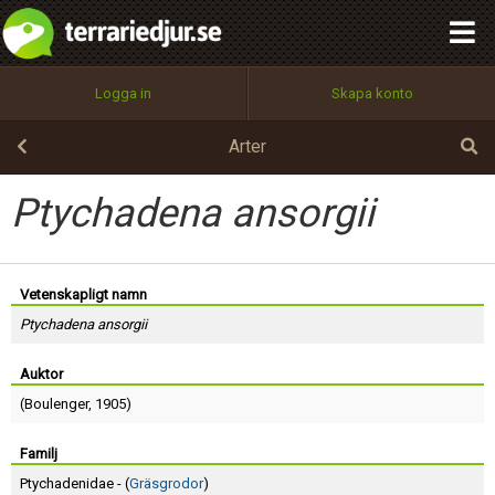
integritetspolicy
OK
Utför
Namn:
Begär nytt lösenord
Logga in
Skapa konto
Tillbaka till förstasidan
100%
Epost:
Arter
Ptychadena ansorgii
Användarnamn:
Vetenskapligt namn
Ptychadena ansorgii
Lösenord:
Auktor
(
Boulenger
, 1905)
Privacy Policy
Terms of Service
Familj
Ptychadenidae - (
Gräsgrodor
)