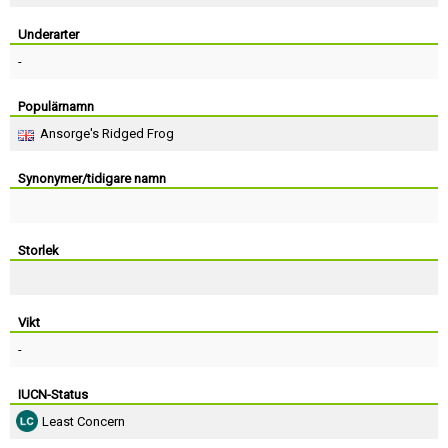
Skapa konto
Underarter
-
Populärnamn
Ansorge's Ridged Frog
Synonymer/tidigare namn
Storlek
Vikt
-
IUCN-Status
Least Concern