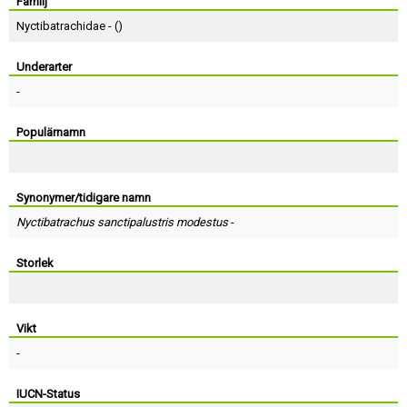
Skapa konto
Familj
Nyctibatrachidae - (
)
Underarter
-
Populärnamn
Synonymer/tidigare namn
Nyctibatrachus sanctipalustris modestus
-
Storlek
Vikt
-
IUCN-Status