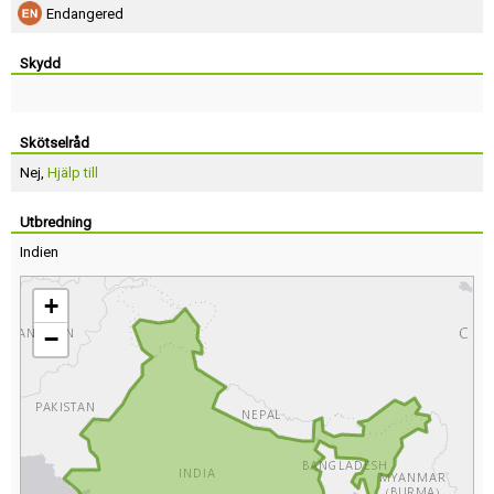
Endangered
Skydd
Skötselråd
Nej,
Hjälp till
Utbredning
Indien
+
−