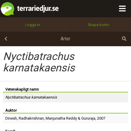
integritetspolicy
OK
Utför
Namn:
Begär nytt lösenord
Logga in
Skapa konto
Tillbaka till förstasidan
100%
Epost:
Arter
Nyctibatrachus
Användarnamn:
karnatakaensis
Lösenord:
Vetenskapligt namn
Nyctibatrachus karnatakaensis
Auktor
Privacy Policy
Terms of Service
Dinesh
,
Radhakrishnan
,
Manjunatha Reddy
&
Gururaja
, 2007