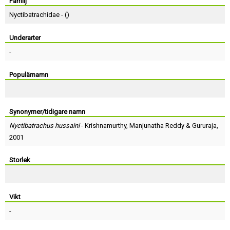
Skapa konto
Familj
Nyctibatrachidae - (
)
Underarter
-
Populärnamn
Synonymer/tidigare namn
Nyctibatrachus hussaini
-
Krishnamurthy
,
Manjunatha Reddy
&
Gururaja
,
2001
Storlek
Vikt
-