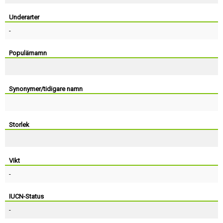
Skapa konto
Underarter
-
Populärnamn
Synonymer/tidigare namn
Storlek
Vikt
-
IUCN-Status
-