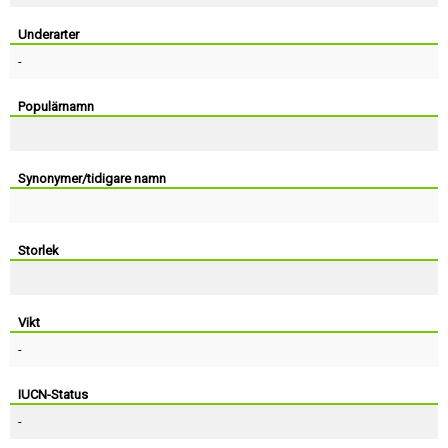
Skapa konto
Underarter
-
Populärnamn
Synonymer/tidigare namn
Storlek
Vikt
-
IUCN-Status
-