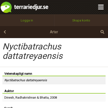
integritetspolicy
OK
Utför
Namn:
Begär nytt lösenord
Logga in
Skapa konto
Tillbaka till förstasidan
100%
Epost:
Arter
Nyctibatrachus
Användarnamn:
dattatreyaensis
Lösenord:
Vetenskapligt namn
Nyctibatrachus dattatreyaensis
Auktor
Privacy Policy
Terms of Service
Dinesh
,
Radhakrishnan
&
Bhatta
, 2008