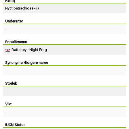
Skapa konto
Familj
Nyctibatrachidae - (
)
Underarter
-
Populärnamn
Dattatreya Night Frog
Synonymer/tidigare namn
Storlek
Vikt
-
IUCN-Status