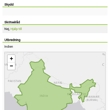
Skydd
Skötselråd
Nej,
Hjälp till
Utbredning
Indien
+
−