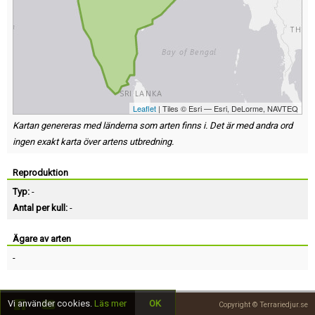
Leaflet
| Tiles © Esri — Esri, DeLorme, NAVTEQ
Kartan genereras med länderna som arten finns i. Det är med andra ord
ingen exakt karta över artens utbredning.
Reproduktion
Typ:
-
Antal per kull:
-
Ägare av arten
-
Vi använder cookies.
Läs mer
OK
Copyright © Terrariedjur.se