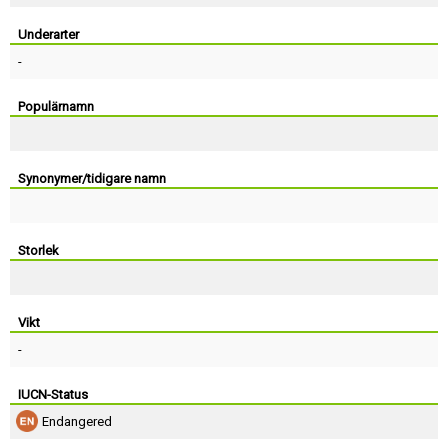
Skapa konto
Underarter
-
Populärnamn
Synonymer/tidigare namn
Storlek
Vikt
-
IUCN-Status
Endangered