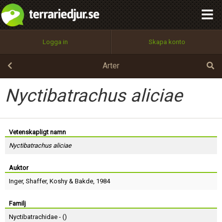
integritetspolicy
OK
Utför
Namn:
Begär nytt lösenord
Logga in
Skapa konto
Tillbaka till förstasidan
100%
Epost:
Arter
Nyctibatrachus aliciae
Användarnamn:
Vetenskapligt namn
Nyctibatrachus aliciae
Lösenord:
Auktor
Inger
,
Shaffer
,
Koshy
&
Bakde
, 1984
Privacy Policy
Terms of Service
Familj
Nyctibatrachidae - (
)