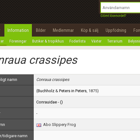
integritetspolicy
OK
Utför
Namn:
Begär nytt lösenord
Glömt lösenordet?
Tillbaka till förstasidan
Epost:
r
Information
Bilder
Medlemmar
Köp & sälj
Uppfödning
Fo
100%
ter
Föreningar
Butiker & tropikhus
Foderlista
Växter
Terrarium
Belysn
Användarnamn:
nraua crassipes
Lösenord:
Privacy Policy
ligt namn
Conraua crassipes
Terms of Service
(
Buchholz
&
Peters in Peters
, 1875)
Skapa konto
Conrauidae - (
)
r
-
amn
Abo Slippery Frog
/tidigare namn