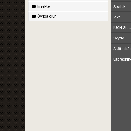
Insekter
Storlek
Övriga djur
Vikt
IUCN-Stat
Skydd
Skötselrå
Utbrednin