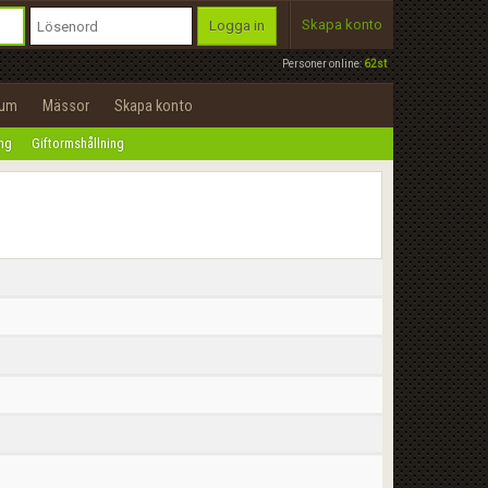
Skapa konto
Logga in
Personer online:
62st
rum
Mässor
Skapa konto
ing
Giftormshållning