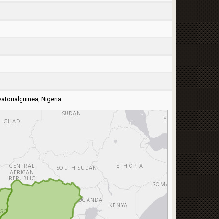
vatorialguinea
,
Nigeria