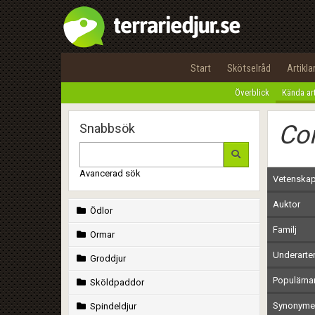
Start
Skötselråd
Artikla
Överblick
Kända ar
Co
Snabbsök
Avancerad sök
Vetenskap
Auktor
Ödlor
Familj
Ormar
Underarte
Groddjur
Populärn
Sköldpaddor
Synonymer
Spindeldjur