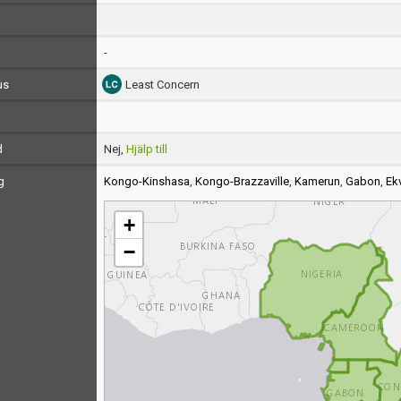
-
us
Least Concern
d
Nej,
Hjälp till
g
Kongo-Kinshasa
,
Kongo-Brazzaville
,
Kamerun
,
Gabon
,
Ek
+
−