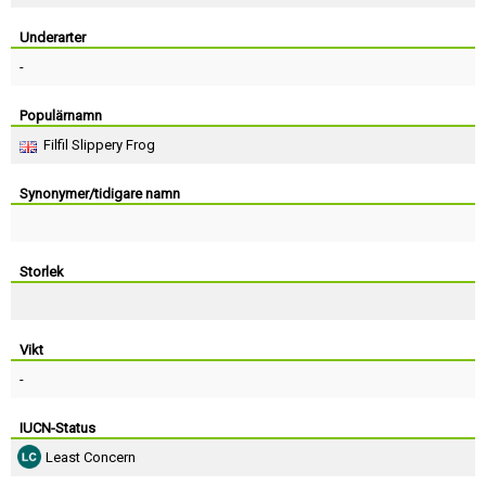
Skapa konto
Underarter
-
Populärnamn
Filfil Slippery Frog
Synonymer/tidigare namn
Storlek
Vikt
-
IUCN-Status
Least Concern