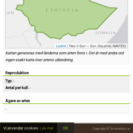
Leaflet
| Tiles © Esri — Esri, DeLorme, NAVTEQ
Kartan genereras med länderna som arten finns i. Det är med andra ord
ingen exakt karta över artens utbredning.
Reproduktion
Typ:
-
Antal per kull:
-
Ägare av arten
-
Vi använder cookies.
Läs mer
OK
Copyright © Terrariedjur.se