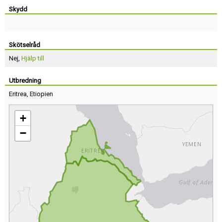
Skydd
Skötselråd
Nej,
Hjälp till
Utbredning
Eritrea
,
Etiopien
+
−