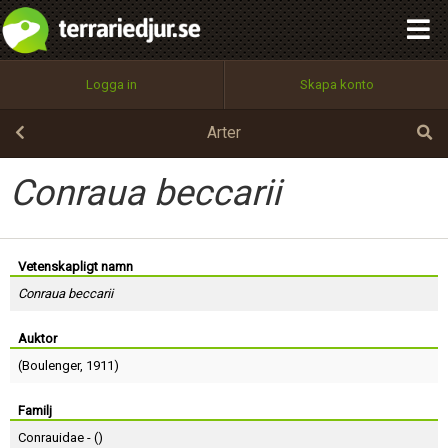
integritetspolicy
OK
Utför
Namn:
Begär nytt lösenord
Logga in
Skapa konto
Tillbaka till förstasidan
100%
Epost:
Arter
Conraua beccarii
Användarnamn:
Vetenskapligt namn
Conraua beccarii
Lösenord:
Auktor
(
Boulenger
, 1911)
Privacy Policy
Terms of Service
Familj
Conrauidae - (
)