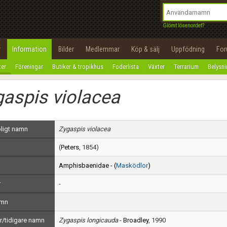
integritetspolicy
OK
Utför
Namn:
Begär nytt lösenord
Glömt lösenordet?
Tillbaka till förstasidan
Epost:
r
Information
Bilder
Medlemmar
Köp & sälj
Uppfödning
Fo
100%
ter
Föreningar
Butiker & tropikhus
Foderlista
Växter
Terrarium
Belysn
Användarnamn:
aspis violacea
Lösenord:
Privacy Policy
ligt namn
Zygaspis violacea
Terms of Service
(
Peters
, 1854)
Skapa konto
Amphisbaenidae - (
Masködlor
)
r
-
amn
/tidigare namn
Zygaspis longicauda
-
Broadley
, 1990