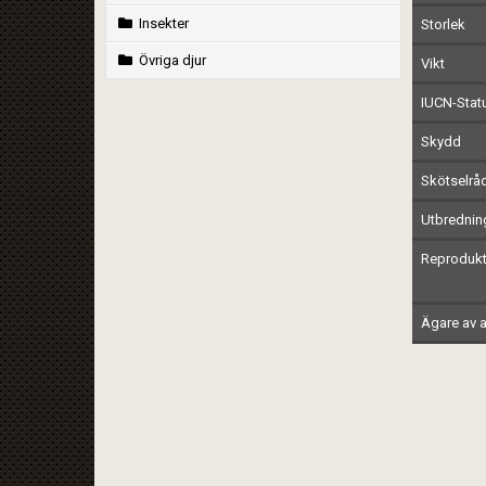
Insekter
Storlek
Övriga djur
Vikt
IUCN-Stat
Skydd
Skötselrå
Utbrednin
Reprodukt
Ägare av a