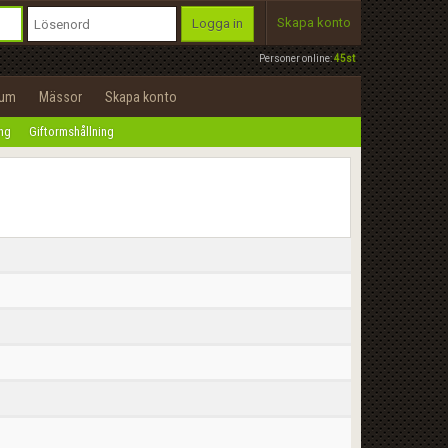
Skapa konto
Logga in
Personer online:
45st
rum
Mässor
Skapa konto
ing
Giftormshållning