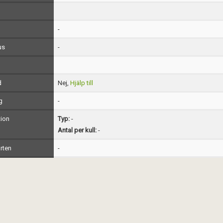
-
us
-
d
Nej,
Hjälp till
g
-
ion
Typ:
-
Antal per kull:
-
rten
-