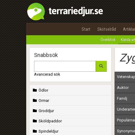
Start
Skötselråd
Artikla
Överblick
Kända ar
Zyg
Snabbsök
Avancerad sök
Vetenskap
Auktor
Ödlor
Familj
Ormar
Underarte
Groddjur
Populärn
Sköldpaddor
Synonymer
Spindeldjur