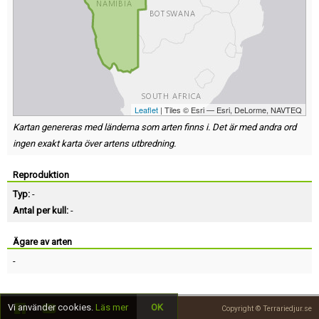
Leaflet
| Tiles © Esri — Esri, DeLorme, NAVTEQ
Kartan genereras med länderna som arten finns i. Det är med andra ord
ingen exakt karta över artens utbredning.
Reproduktion
Typ:
-
Antal per kull:
-
Ägare av arten
-
Vi använder cookies.
Läs mer
OK
Copyright © Terrariedjur.se