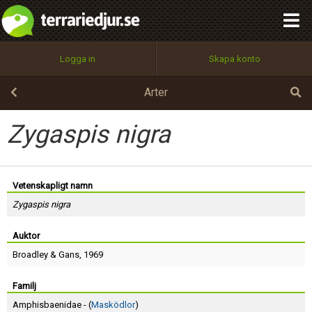
integritetspolicy
OK
Utför
Namn:
Begär nytt lösenord
Logga in
Skapa konto
Tillbaka till förstasidan
100%
Epost:
Arter
Zygaspis nigra
Användarnamn:
Vetenskapligt namn
Zygaspis nigra
Lösenord:
Auktor
Broadley
&
Gans
, 1969
Privacy Policy
Terms of Service
Familj
Amphisbaenidae - (
Masködlor
)