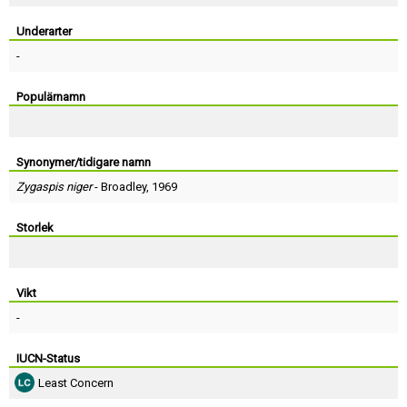
Skapa konto
Underarter
-
Populärnamn
Synonymer/tidigare namn
Zygaspis niger
-
Broadley
, 1969
Storlek
Vikt
-
IUCN-Status
Least Concern