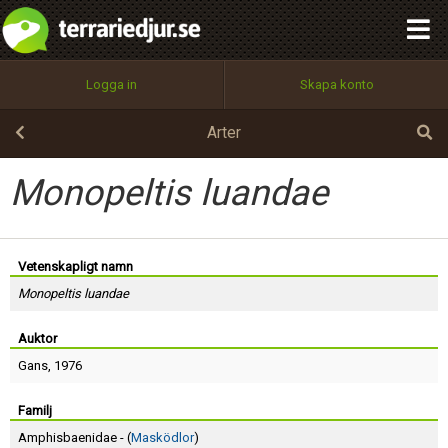
integritetspolicy
OK
Utför
Namn:
Begär nytt lösenord
Logga in
Skapa konto
Tillbaka till förstasidan
100%
Epost:
Arter
Monopeltis luandae
Användarnamn:
Vetenskapligt namn
Monopeltis luandae
Lösenord:
Auktor
Gans
, 1976
Privacy Policy
Terms of Service
Familj
Amphisbaenidae - (
Masködlor
)