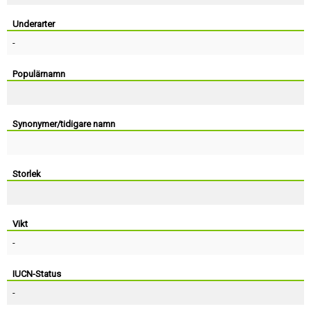
Skapa konto
Underarter
-
Populärnamn
Synonymer/tidigare namn
Storlek
Vikt
-
IUCN-Status
-