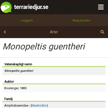
integritetspolicy
OK
Utför
Namn:
Begär nytt lösenord
Logga in
Skapa konto
Tillbaka till förstasidan
100%
Epost:
Arter
Monopeltis guentheri
Användarnamn:
Vetenskapligt namn
Monopeltis guentheri
Lösenord:
Auktor
Boulenger
, 1885
Privacy Policy
Terms of Service
Familj
Amphisbaenidae - (
Masködlor
)