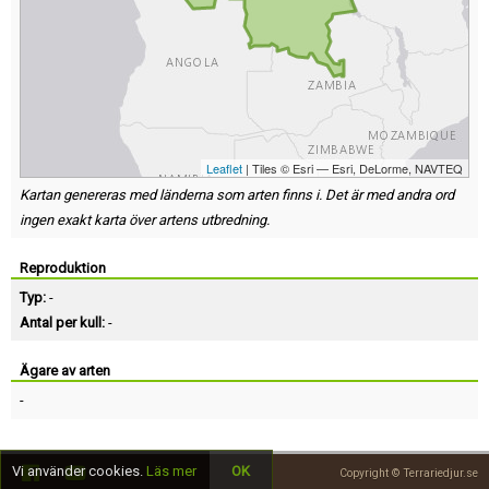
Leaflet
| Tiles © Esri — Esri, DeLorme, NAVTEQ
Kartan genereras med länderna som arten finns i. Det är med andra ord
ingen exakt karta över artens utbredning.
Reproduktion
Typ:
-
Antal per kull:
-
Ägare av arten
-
Vi använder cookies.
Läs mer
OK
Copyright © Terrariedjur.se