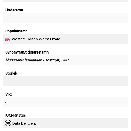
Skapa konto
Underarter
-
Populärnamn
Western Congo Worm Lizard
Synonymer/tidigare namn
Monopeltis boulengeri
-
Boettger
, 1887
Storlek
Vikt
-
IUCN-Status
Data Deficient