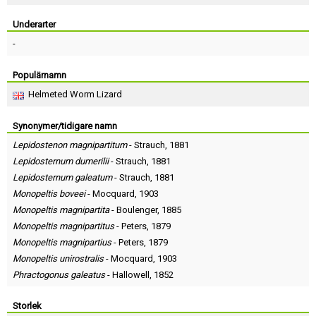
Skapa konto
Underarter
-
Populärnamn
Helmeted Worm Lizard
Synonymer/tidigare namn
Lepidostenon magnipartitum
-
Strauch
, 1881
Lepidosternum dumerilii
-
Strauch
, 1881
Lepidosternum galeatum
-
Strauch
, 1881
Monopeltis boveei
-
Mocquard
, 1903
Monopeltis magnipartita
-
Boulenger
, 1885
Monopeltis magnipartitus
-
Peters
, 1879
Monopeltis magnipartius
-
Peters
, 1879
Monopeltis unirostralis
-
Mocquard
, 1903
Phractogonus galeatus
-
Hallowell
, 1852
Storlek