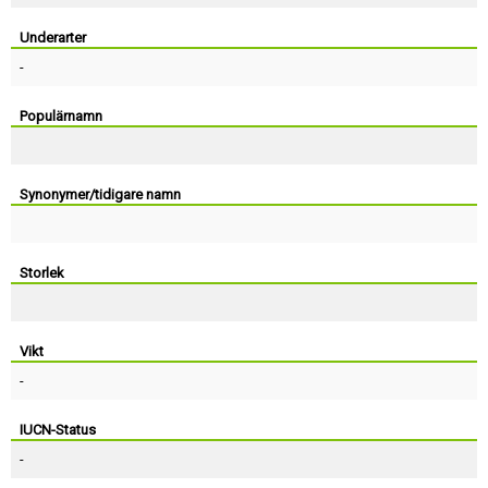
Skapa konto
Underarter
-
Populärnamn
Synonymer/tidigare namn
Storlek
Vikt
-
IUCN-Status
-