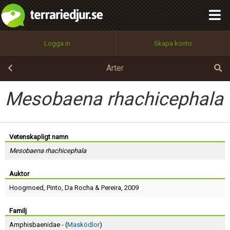
integritetspolicy
OK
Utför
Namn:
Begär nytt lösenord
Logga in
Skapa konto
Tillbaka till förstasidan
100%
Epost:
Arter
Mesobaena rhachicephala
Användarnamn:
Vetenskapligt namn
Mesobaena rhachicephala
Lösenord:
Auktor
Hoogmoed
,
Pinto
,
Da Rocha
&
Pereira
, 2009
Privacy Policy
Terms of Service
Familj
Amphisbaenidae - (
Masködlor
)