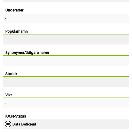
Skapa konto
Underarter
-
Populärnamn
Synonymer/tidigare namn
Storlek
Vikt
-
IUCN-Status
Data Deficient