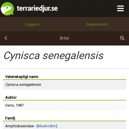
integritetspolicy
OK
Utför
Namn:
Begär nytt lösenord
Logga in
Skapa konto
Tillbaka till förstasidan
100%
Epost:
Arter
Cynisca senegalensis
Användarnamn:
Vetenskapligt namn
Cynisca senegalensis
Lösenord:
Auktor
Gans
, 1987
Privacy Policy
Terms of Service
Familj
Amphisbaenidae - (
Masködlor
)