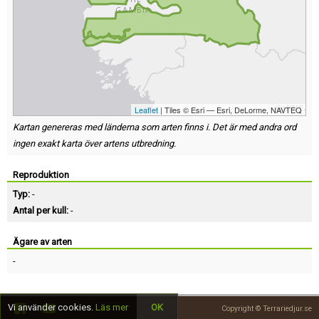
Leaflet
| Tiles © Esri — Esri, DeLorme, NAVTEQ
Kartan genereras med länderna som arten finns i. Det är med andra ord
ingen exakt karta över artens utbredning.
Reproduktion
Typ:
-
Antal per kull:
-
Ägare av arten
-
Vi använder cookies.
Läs mer
OK
Copyright © Terrariedjur.se