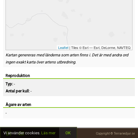
Leaflet
| Tiles © Esri — Esri, DeLorme, NAVTEQ
Kartan genereras med länderna som arten finns i. Det är med andra ord
ingen exakt karta över artens utbredning.
Reproduktion
Typ:
-
Antal per kull:
-
Ägare av arten
-
Vi använder cookies.
Läs mer
OK
Copyright © Terrariedjur.se