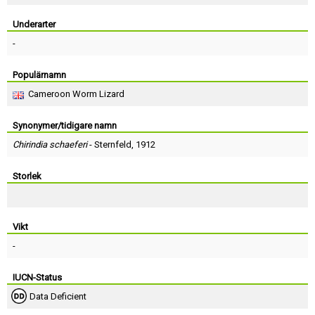
Skapa konto
Underarter
-
Populärnamn
Cameroon Worm Lizard
Synonymer/tidigare namn
Chirindia schaeferi
-
Sternfeld
, 1912
Storlek
Vikt
-
IUCN-Status
Data Deficient