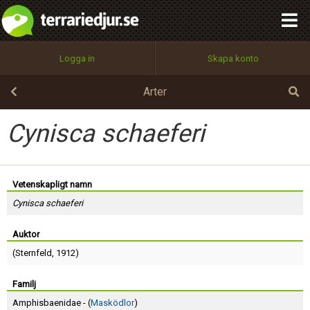
integritetspolicy
OK
Utför
Namn:
Begär nytt lösenord
Logga in
Skapa konto
Tillbaka till förstasidan
100%
Epost:
Arter
Cynisca schaeferi
Användarnamn:
Vetenskapligt namn
Cynisca schaeferi
Lösenord:
Auktor
(
Sternfeld
, 1912)
Privacy Policy
Terms of Service
Familj
Amphisbaenidae - (
Masködlor
)