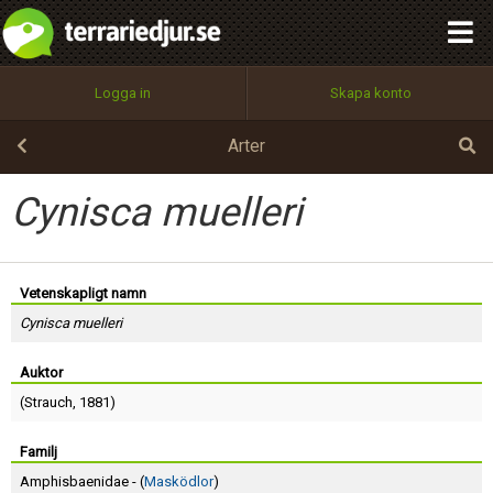
integritetspolicy
OK
Utför
Namn:
Begär nytt lösenord
Logga in
Skapa konto
Tillbaka till förstasidan
100%
Epost:
Arter
Cynisca muelleri
Användarnamn:
Vetenskapligt namn
Cynisca muelleri
Lösenord:
Auktor
(
Strauch
, 1881)
Privacy Policy
Terms of Service
Familj
Amphisbaenidae - (
Masködlor
)