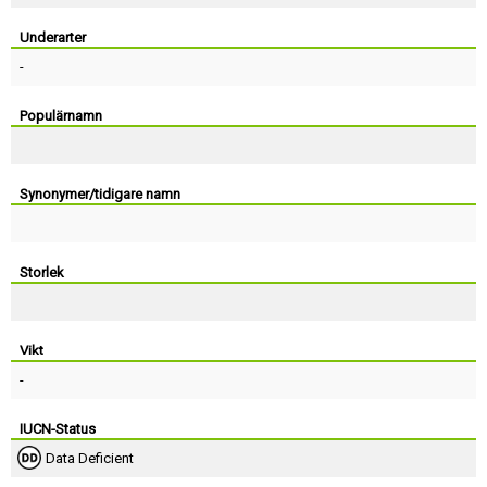
Skapa konto
Underarter
-
Populärnamn
Synonymer/tidigare namn
Storlek
Vikt
-
IUCN-Status
Data Deficient