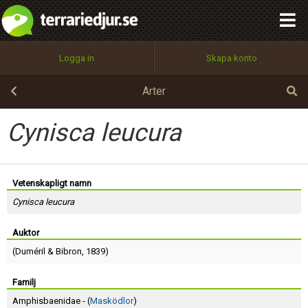
integritetspolicy
OK
Utför
Namn:
Begär nytt lösenord
Logga in
Skapa konto
Tillbaka till förstasidan
100%
Epost:
Arter
Cynisca leucura
Användarnamn:
Vetenskapligt namn
Cynisca leucura
Lösenord:
Auktor
(
Duméril
&
Bibron
, 1839)
Privacy Policy
Terms of Service
Familj
Amphisbaenidae - (
Masködlor
)