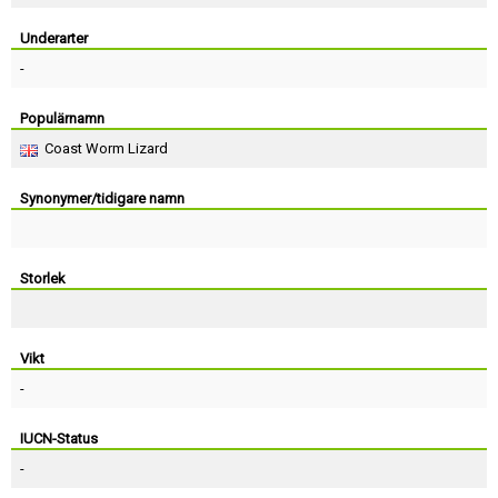
Skapa konto
Underarter
-
Populärnamn
Coast Worm Lizard
Synonymer/tidigare namn
Storlek
Vikt
-
IUCN-Status
-