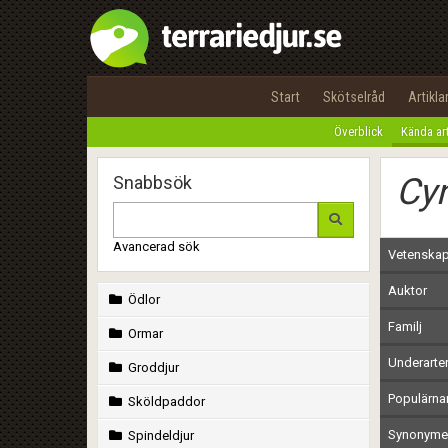
Start
Skötselråd
Artikla
Överblick
Kända ar
Cyn
Snabbsök
Avancerad sök
Vetenskap
Auktor
Ödlor
Familj
Ormar
Underarte
Groddjur
Populärn
Sköldpaddor
Synonymer
Spindeldjur