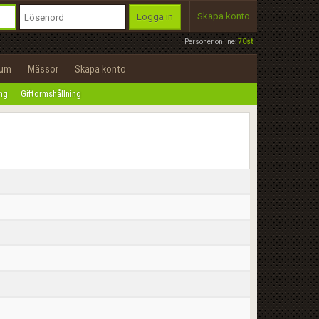
Skapa konto
Logga in
Personer online:
70st
rum
Mässor
Skapa konto
ing
Giftormshållning