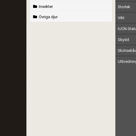
Insekter
Storlek
Övriga djur
Vikt
IUCN-Stat
Skydd
Skötselrå
Utbrednin