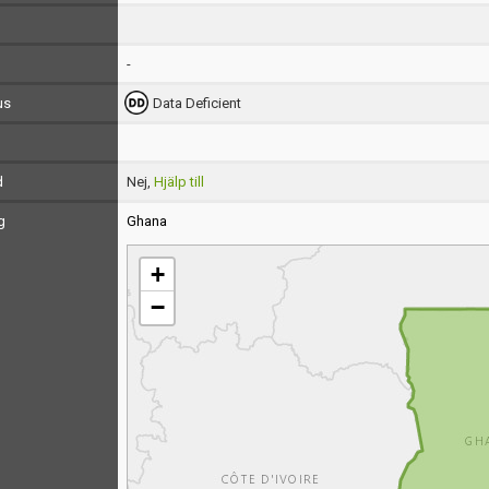
-
us
Data Deficient
d
Nej,
Hjälp till
g
Ghana
+
−