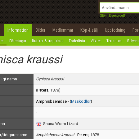
integritetspolicy
OK
Utför
Namn:
Begär nytt lösenord
Glömt lösenordet?
Tillbaka till förstasidan
Epost:
r
Information
Bilder
Medlemmar
Köp & sälj
Uppfödning
Fo
100%
ter
Föreningar
Butiker & tropikhus
Foderlista
Växter
Terrarium
Belysn
Användarnamn:
isca kraussi
Lösenord:
Privacy Policy
ligt namn
Cynisca kraussi
Terms of Service
(
Peters
, 1878)
Skapa konto
Amphisbaenidae - (
Masködlor
)
r
-
amn
Ghana Worm Lizard
/tidigare namn
Amphisbaena kraussi
-
Peters
, 1878