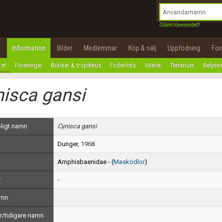
integritetspolicy
OK
Utför
Namn:
Begär nytt lösenord
Glömt lösenordet?
Tillbaka till förstasidan
Epost:
r
Information
Bilder
Medlemmar
Köp & sälj
Uppfödning
Fo
100%
ter
Föreningar
Butiker & tropikhus
Foderlista
Växter
Terrarium
Belysn
Användarnamn:
isca gansi
Lösenord:
Privacy Policy
ligt namn
Cynisca gansi
Terms of Service
Dunger
, 1968
Skapa konto
Amphisbaenidae - (
Masködlor
)
r
-
amn
/tidigare namn