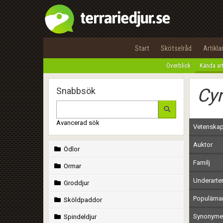
Start
Skötselråd
Artikla
Överblick
Kända ar
Cyn
Snabbsök
Avancerad sök
Vetenskap
Auktor
Ödlor
Familj
Ormar
Underarte
Groddjur
Populärn
Sköldpaddor
Synonymer
Spindeldjur