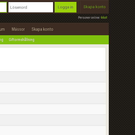
Skapa konto
Logga in
Personer online:
66st
rum
Mässor
Skapa konto
ing
Giftormshållning