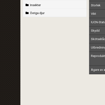
Insekter
Storlek
Övriga djur
Vikt
IUCN-Stat
Skydd
Skötselrå
Utbrednin
Reprodukt
Ägare av a