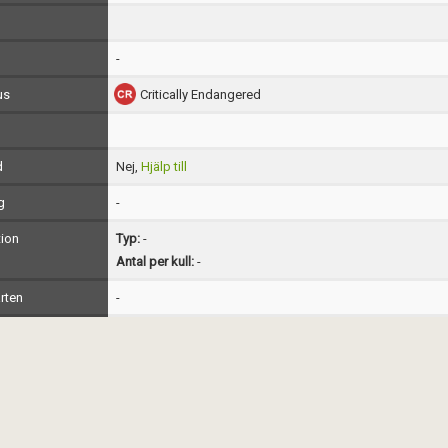
-
us
Critically Endangered
d
Nej,
Hjälp till
g
-
ion
Typ:
-
Antal per kull:
-
rten
-