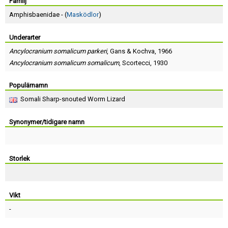
Skapa konto
Familj
Amphisbaenidae - (
Masködlor
)
Underarter
Ancylocranium somalicum parkeri
,
Gans
&
Kochva
, 1966
Ancylocranium somalicum somalicum
,
Scortecci
, 1930
Populärnamn
Somali Sharp-snouted Worm Lizard
Synonymer/tidigare namn
Storlek
Vikt
-