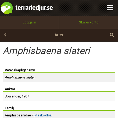
integritetspolicy
OK
Utför
Namn:
Begär nytt lösenord
Logga in
Skapa konto
Tillbaka till förstasidan
100%
Epost:
Arter
Amphisbaena slateri
Användarnamn:
Vetenskapligt namn
Amphisbaena slateri
Lösenord:
Auktor
Boulenger
, 1907
Privacy Policy
Terms of Service
Familj
Amphisbaenidae - (
Masködlor
)