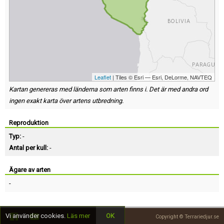
Leaflet
| Tiles © Esri — Esri, DeLorme, NAVTEQ
Kartan genereras med länderna som arten finns i. Det är med andra ord
ingen exakt karta över artens utbredning.
Reproduktion
Typ:
-
Antal per kull:
-
Ägare av arten
-
Vi använder cookies.
Läs mer
OK
Copyright © Terrariedjur.se