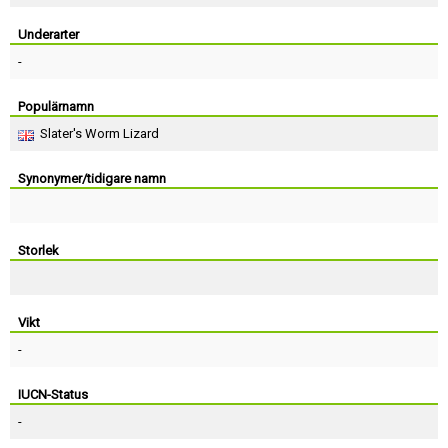
Skapa konto
Underarter
-
Populärnamn
Slater's Worm Lizard
Synonymer/tidigare namn
Storlek
Vikt
-
IUCN-Status
-