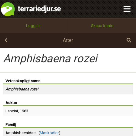
integritetspolicy
OK
Utför
Namn:
Begär nytt lösenord
Logga in
Skapa konto
Tillbaka till förstasidan
100%
Epost:
Arter
Amphisbaena rozei
Användarnamn:
Vetenskapligt namn
Amphisbaena rozei
Lösenord:
Auktor
Lancini
, 1963
Privacy Policy
Terms of Service
Familj
Amphisbaenidae - (
Masködlor
)