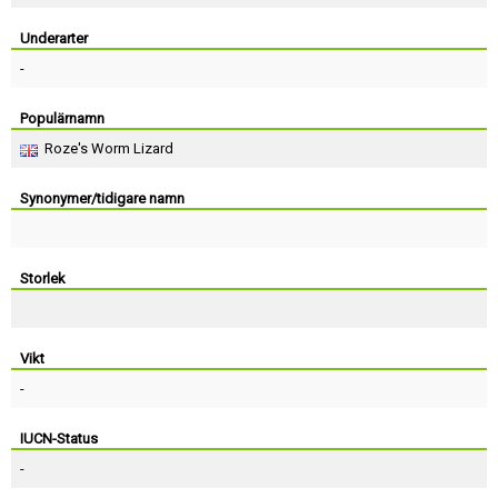
Skapa konto
Underarter
-
Populärnamn
Roze's Worm Lizard
Synonymer/tidigare namn
Storlek
Vikt
-
IUCN-Status
-