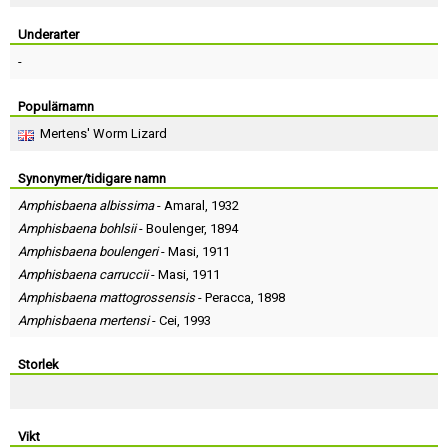
Skapa konto
Underarter
-
Populärnamn
Mertens' Worm Lizard
Synonymer/tidigare namn
Amphisbaena albissima
-
Amaral
, 1932
Amphisbaena bohlsii
-
Boulenger
, 1894
Amphisbaena boulengeri
-
Masi
, 1911
Amphisbaena carruccii
-
Masi
, 1911
Amphisbaena mattogrossensis
-
Peracca
, 1898
Amphisbaena mertensi
-
Cei
, 1993
Storlek
Vikt