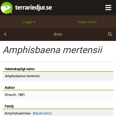
integritetspolicy
OK
Utför
Namn:
Begär nytt lösenord
Logga in
Skapa konto
Tillbaka till förstasidan
100%
Epost:
Arter
Amphisbaena mertensii
Användarnamn:
Vetenskapligt namn
Amphisbaena mertensii
Lösenord:
Auktor
Strauch
, 1881
Privacy Policy
Terms of Service
Familj
Amphisbaenidae - (
Masködlor
)