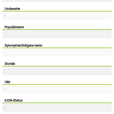
Skapa konto
Underarter
-
Populärnamn
Synonymer/tidigare namn
Storlek
Vikt
-
IUCN-Status
-