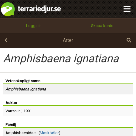
integritetspolicy
OK
Utför
Namn:
Begär nytt lösenord
Logga in
Skapa konto
Tillbaka till förstasidan
100%
Epost:
Arter
Amphisbaena ignatiana
Användarnamn:
Vetenskapligt namn
Amphisbaena ignatiana
Lösenord:
Auktor
Vanzolini
, 1991
Privacy Policy
Terms of Service
Familj
Amphisbaenidae - (
Masködlor
)