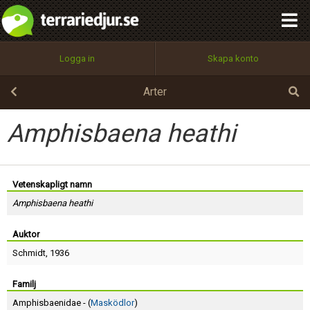
integritetspolicy
OK
Utför
Namn:
Begär nytt lösenord
Logga in
Skapa konto
Tillbaka till förstasidan
100%
Epost:
Arter
Amphisbaena heathi
Användarnamn:
Vetenskapligt namn
Amphisbaena heathi
Lösenord:
Auktor
Schmidt
, 1936
Privacy Policy
Terms of Service
Familj
Amphisbaenidae - (
Masködlor
)