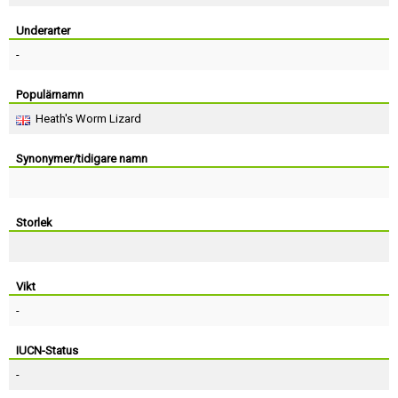
Skapa konto
Underarter
-
Populärnamn
Heath's Worm Lizard
Synonymer/tidigare namn
Storlek
Vikt
-
IUCN-Status
-