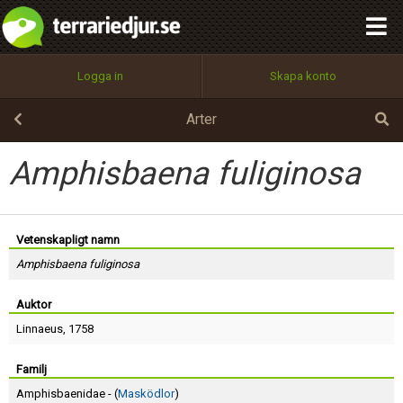
integritetspolicy
OK
Utför
Namn:
Begär nytt lösenord
Logga in
Skapa konto
Tillbaka till förstasidan
100%
Epost:
Arter
Amphisbaena fuliginosa
Användarnamn:
Vetenskapligt namn
Amphisbaena fuliginosa
Lösenord:
Auktor
Linnaeus
, 1758
Privacy Policy
Terms of Service
Familj
Amphisbaenidae - (
Masködlor
)