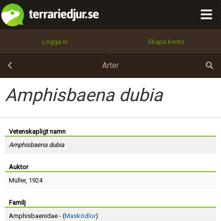
integritetspolicy
OK
Utför
Namn:
Begär nytt lösenord
Logga in
Skapa konto
Tillbaka till förstasidan
100%
Epost:
Arter
Amphisbaena dubia
Användarnamn:
Vetenskapligt namn
Amphisbaena dubia
Lösenord:
Auktor
Müller
, 1924
Privacy Policy
Terms of Service
Familj
Amphisbaenidae - (
Masködlor
)