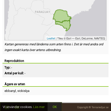
Leaflet
| Tiles © Esri — Esri, DeLorme, NAVTEQ
Kartan genereras med länderna som arten finns i. Det är med andra ord
ingen exakt karta över artens utbredning.
Reproduktion
Typ:
-
Antal per kull:
-
Ägare av arten
ebbanyl
,
vickislya
Vi använder cookies.
Läs mer
OK
Copyright © Terrariedjur.se