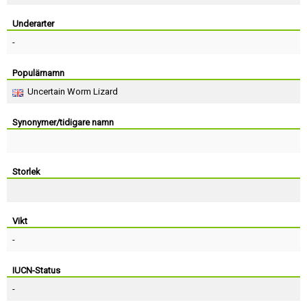
Skapa konto
Underarter
-
Populärnamn
Uncertain Worm Lizard
Synonymer/tidigare namn
Storlek
Vikt
-
IUCN-Status
-