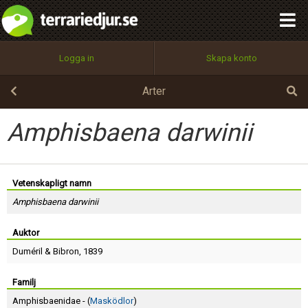
integritetspolicy
OK
Utför
Namn:
Begär nytt lösenord
Logga in
Skapa konto
Tillbaka till förstasidan
100%
Epost:
Arter
Amphisbaena darwinii
Användarnamn:
Vetenskapligt namn
Amphisbaena darwinii
Lösenord:
Auktor
Duméril
&
Bibron
, 1839
Privacy Policy
Terms of Service
Familj
Amphisbaenidae - (
Masködlor
)