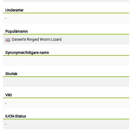
Skapa konto
Underarter
-
Populärnamn
Darwin's Ringed Worm Lizard
Synonymer/tidigare namn
Storlek
Vikt
-
IUCN-Status
-