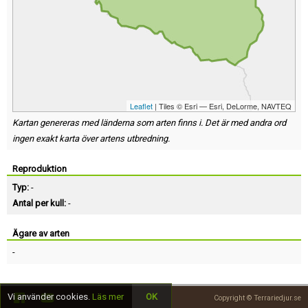
Leaflet
| Tiles © Esri — Esri, DeLorme, NAVTEQ
Kartan genereras med länderna som arten finns i. Det är med andra ord
ingen exakt karta över artens utbredning.
Reproduktion
Typ:
-
Antal per kull:
-
Ägare av arten
-
Vi använder cookies.
Läs mer
OK
Copyright © Terrariedjur.se