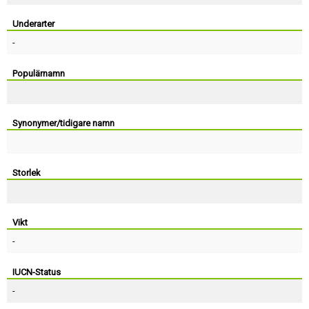
Skapa konto
Underarter
-
Populärnamn
Synonymer/tidigare namn
Storlek
Vikt
-
IUCN-Status
-