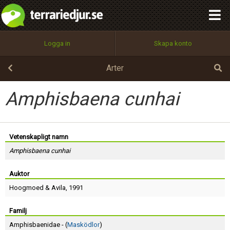
integritetspolicy
OK
Utför
Namn:
Begär nytt lösenord
Logga in
Skapa konto
Tillbaka till förstasidan
100%
Epost:
Arter
Amphisbaena cunhai
Användarnamn:
Vetenskapligt namn
Amphisbaena cunhai
Lösenord:
Auktor
Hoogmoed
&
Avila
, 1991
Privacy Policy
Terms of Service
Familj
Amphisbaenidae - (
Masködlor
)