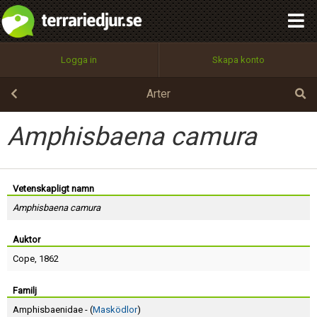
integritetspolicy
OK
Utför
Namn:
Begär nytt lösenord
Logga in
Skapa konto
Tillbaka till förstasidan
100%
Epost:
Arter
Amphisbaena camura
Användarnamn:
Vetenskapligt namn
Amphisbaena camura
Lösenord:
Auktor
Cope
, 1862
Privacy Policy
Terms of Service
Familj
Amphisbaenidae - (
Masködlor
)