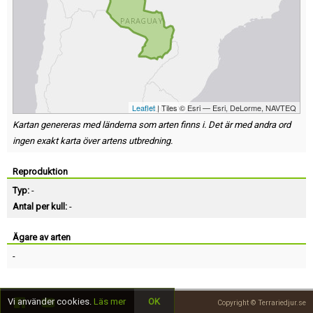
Leaflet
| Tiles © Esri — Esri, DeLorme, NAVTEQ
Kartan genereras med länderna som arten finns i. Det är med andra ord
ingen exakt karta över artens utbredning.
Reproduktion
Typ:
-
Antal per kull:
-
Ägare av arten
-
Vi använder cookies.
Läs mer
OK
Copyright © Terrariedjur.se