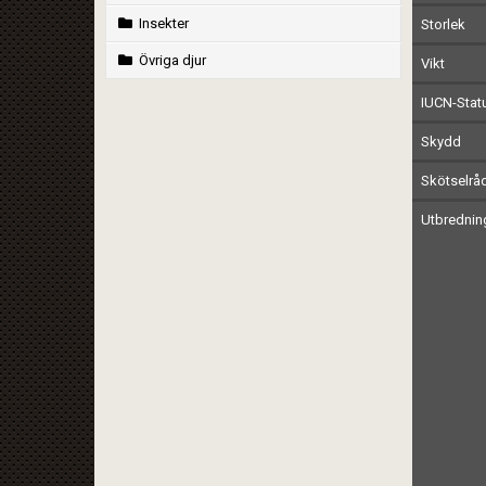
Insekter
Storlek
Övriga djur
Vikt
IUCN-Stat
Skydd
Skötselrå
Utbrednin