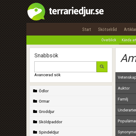
Start
Skötselråd
Artikla
Överblick
Kända ar
Am
Snabbsök
Avancerad sök
Vetenskap
Auktor
Ödlor
Familj
Ormar
Underarte
Groddjur
Populärn
Sköldpaddor
Synonymer
Spindeldjur