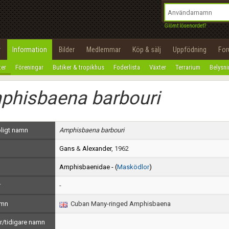
integritetspolicy
OK
Utför
Namn:
Begär nytt lösenord
Glömt lösenordet?
Tillbaka till förstasidan
Epost:
r
Information
Bilder
Medlemmar
Köp & sälj
Uppfödning
Fo
100%
ter
Föreningar
Butiker & tropikhus
Foderlista
Växter
Terrarium
Belysn
Användarnamn:
phisbaena barbouri
Lösenord:
Privacy Policy
ligt namn
Amphisbaena barbouri
Terms of Service
Gans
&
Alexander
, 1962
Skapa konto
Amphisbaenidae - (
Masködlor
)
r
-
amn
Cuban Many-ringed Amphisbaena
/tidigare namn