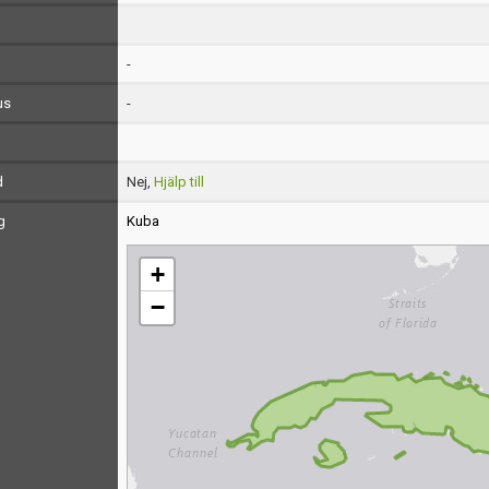
-
us
-
d
Nej,
Hjälp till
g
Kuba
+
−