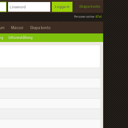
Skapa konto
Logga in
Personer online:
67st
rum
Mässor
Skapa konto
ing
Giftormshållning