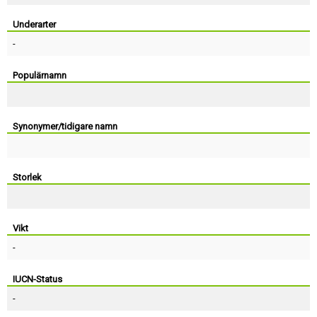
Skapa konto
Underarter
-
Populärnamn
Synonymer/tidigare namn
Storlek
Vikt
-
IUCN-Status
-