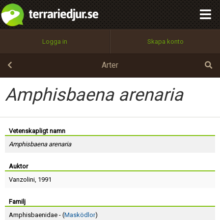
integritetspolicy
OK
Utför
Namn:
Begär nytt lösenord
Logga in
Skapa konto
Tillbaka till förstasidan
100%
Epost:
Arter
Amphisbaena arenaria
Användarnamn:
Vetenskapligt namn
Amphisbaena arenaria
Lösenord:
Auktor
Vanzolini
, 1991
Privacy Policy
Terms of Service
Familj
Amphisbaenidae - (
Masködlor
)