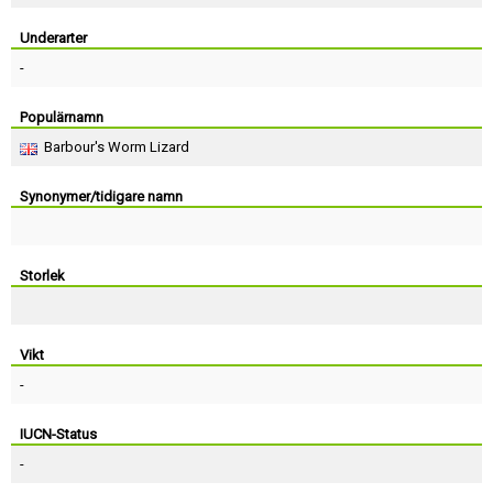
Skapa konto
Underarter
-
Populärnamn
Barbour's Worm Lizard
Synonymer/tidigare namn
Storlek
Vikt
-
IUCN-Status
-