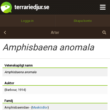
integritetspolicy
OK
Utför
Namn:
Begär nytt lösenord
Logga in
Skapa konto
Tillbaka till förstasidan
100%
Epost:
Arter
Amphisbaena anomala
Användarnamn:
Vetenskapligt namn
Amphisbaena anomala
Lösenord:
Auktor
(
Barbour
, 1914)
Privacy Policy
Terms of Service
Familj
Amphisbaenidae - (
Masködlor
)