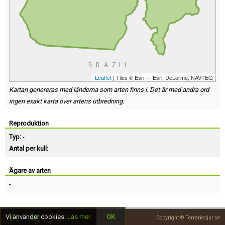
Leaflet
| Tiles © Esri — Esri, DeLorme, NAVTEQ
Kartan genereras med länderna som arten finns i. Det är med andra ord
ingen exakt karta över artens utbredning.
Reproduktion
Typ:
-
Antal per kull:
-
Ägare av arten
-
Vi använder cookies.
Läs mer
OK
Copyright © Terrariedjur.se